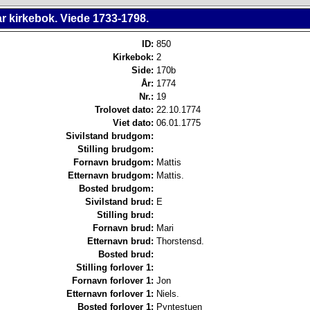
r kirkebok. Viede 1733-1798.
ID:
850
Kirkebok:
2
Side:
170b
År:
1774
Nr.:
19
Trolovet dato:
22.10.1774
Viet dato:
06.01.1775
Sivilstand brudgom:
Stilling brudgom:
Fornavn brudgom:
Mattis
Etternavn brudgom:
Mattis.
Bosted brudgom:
Sivilstand brud:
E
Stilling brud:
Fornavn brud:
Mari
Etternavn brud:
Thorstensd.
Bosted brud:
Stilling forlover 1:
Fornavn forlover 1:
Jon
Etternavn forlover 1:
Niels.
Bosted forlover 1:
Pyntestuen