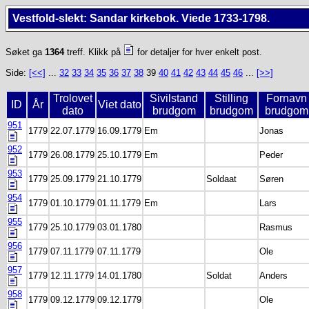
Vestfold-slekt: Sandar kirkebok. Viede 1733-1798.
Søket ga
1364
treff. Klikk på
for detaljer for hver enkelt post.
Side:
[<<]
...
32
33
34
35
36
37
38
39
40
41
42
43
44
45
46
...
[>>]
Trolovet
Sivilstand
Stilling
Fornavn
ID
År
Viet dato
dato
brudgom
brudgom
brudgom
951
1779
22.07.1779
16.09.1779
Em
Jonas
952
1779
26.08.1779
25.10.1779
Em
Peder
953
1779
25.09.1779
21.10.1779
Soldaat
Søren
954
1779
01.10.1779
01.11.1779
Em
Lars
955
1779
25.10.1779
03.01.1780
Rasmus
956
1779
07.11.1779
07.11.1779
Ole
957
1779
12.11.1779
14.01.1780
Soldat
Anders
958
1779
09.12.1779
09.12.1779
Ole