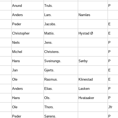
Anund
Truls.
P
Anders
Lars.
Namløs
Peder
Jacobs.
E
Christopher
Mattis.
Hystad Ø
E
Niels
Jens.
P
Michel
Christens.
P
Hans
Sveinungs.
Sørby
P
Jan
Gjerts.
E
Ole
Rasmus.
Klinestad
E
Anders
Elias.
Lasken
P
Hans
Ols.
Hvataaker
P
Ole
Thors.
Jfr
Peder
Sørens.
P