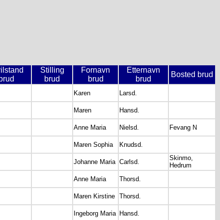
ilstand
Stilling
Fornavn
Etternavn
Bosted brud
brud
brud
brud
brud
Karen
Larsd.
Maren
Hansd.
Anne Maria
Nielsd.
Fevang N
Maren Sophia
Knudsd.
Skinmo,
Johanne Maria
Carlsd.
Hedrum
Anne Maria
Thorsd.
Maren Kirstine
Thorsd.
Ingeborg Maria
Hansd.