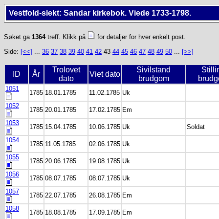
Vestfold-slekt: Sandar kirkebok. Viede 1733-1798.
Søket ga
1364
treff. Klikk på
for detaljer for hver enkelt post.
Side:
[<<]
...
36
37
38
39
40
41
42
43
44
45
46
47
48
49
50
...
[>>]
Trolovet
Sivilstand
Still
ID
År
Viet dato
dato
brudgom
brud
1051
1785
18.01.1785
11.02.1785
Uk
1052
1785
20.01.1785
17.02.1785
Em
1053
1785
15.04.1785
10.06.1785
Uk
Soldat
1054
1785
11.05.1785
02.06.1785
Uk
1055
1785
20.06.1785
19.08.1785
Uk
1056
1785
08.07.1785
08.07.1785
Uk
1057
1785
22.07.1785
26.08.1785
Em
1058
1785
18.08.1785
17.09.1785
Em