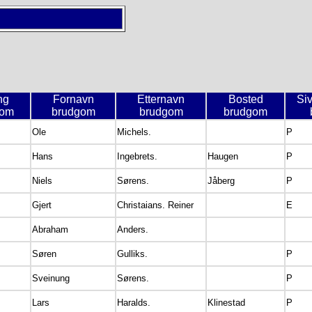
ing
Fornavn
Etternavn
Bosted
Siv
gom
brudgom
brudgom
brudgom
Ole
Michels.
P
Hans
Ingebrets.
Haugen
P
Niels
Sørens.
Jåberg
P
Gjert
Christaians. Reiner
E
Abraham
Anders.
Søren
Gulliks.
P
Sveinung
Sørens.
P
Lars
Haralds.
Klinestad
P