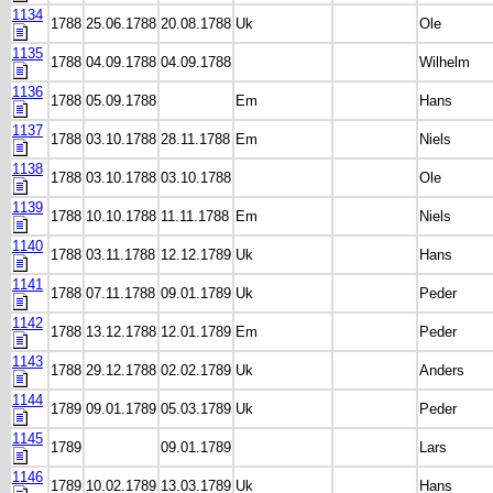
1134
1788
25.06.1788
20.08.1788
Uk
Ole
1135
1788
04.09.1788
04.09.1788
Wilhelm
1136
1788
05.09.1788
Em
Hans
1137
1788
03.10.1788
28.11.1788
Em
Niels
1138
1788
03.10.1788
03.10.1788
Ole
1139
1788
10.10.1788
11.11.1788
Em
Niels
1140
1788
03.11.1788
12.12.1789
Uk
Hans
1141
1788
07.11.1788
09.01.1789
Uk
Peder
1142
1788
13.12.1788
12.01.1789
Em
Peder
1143
1788
29.12.1788
02.02.1789
Uk
Anders
1144
1789
09.01.1789
05.03.1789
Uk
Peder
1145
1789
09.01.1789
Lars
1146
1789
10.02.1789
13.03.1789
Uk
Hans