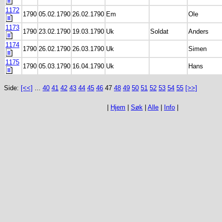
1172
1790
05.02.1790
26.02.1790
Em
Ole
1173
1790
23.02.1790
19.03.1790
Uk
Soldat
Anders
1174
1790
26.02.1790
26.03.1790
Uk
Simen
1175
1790
05.03.1790
16.04.1790
Uk
Hans
Side:
[<<]
...
40
41
42
43
44
45
46
47
48
49
50
51
52
53
54
55
[>>]
|
Hjem
|
Søk
|
Alle
|
Info
|