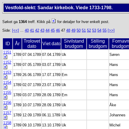
Vestfold-slekt: Sandar kirkebok. Viede 1733-1798.
Søket ga
1364
treff. Klikk på
for detaljer for hver enkelt post.
Side:
[<<]
...
40
41
42
43
44
45
46
47
48
49
50
51
52
53
54
55
[>>]
Trolovet
Sivilstand
Stilling
Fornav
ID
År
Viet dato
dato
brudgom
brudgom
brudgo
1151
1789
07.04.1789
07.04.1789
Uk
Søren
1152
1789
07.05.1789
03.07.1789
Uk
Hans
1153
1789
26.06.1789
17.07.1789
Em
Hans
1154
1789
02.07.1789
23.07.1789
Uk
Hans
1155
1789
03.07.1789
28.09.1789
Em
Hans
1156
1789
10.07.1789
28.09.1789
Uk
Åke
1157
1789
12.09.1789
06.11.1789
Uk
Johannes
1158
1789
09.10.1789
13.10.1789
Uk
Michel