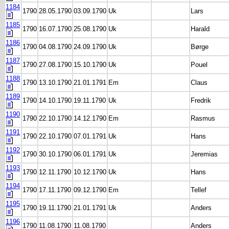
1184
1790
28.05.1790
03.09.1790
Uk
Lars
1185
1790
16.07.1790
25.08.1790
Uk
Harald
1186
1790
04.08.1790
24.09.1790
Uk
Børge
1187
1790
27.08.1790
15.10.1790
Uk
Pouel
1188
1790
13.10.1790
21.01.1791
Em
Claus
1189
1790
14.10.1790
19.11.1790
Uk
Fredrik
1190
1790
22.10.1790
14.12.1790
Em
Rasmus
1191
1790
22.10.1790
07.01.1791
Uk
Hans
1192
1790
30.10.1790
06.01.1791
Uk
Jeremias
1193
1790
12.11.1790
10.12.1790
Uk
Hans
1194
1790
17.11.1790
09.12.1790
Em
Tellef
1195
1790
19.11.1790
21.01.1791
Uk
Anders
1196
1790
11.08.1790
11.08.1790
Anders