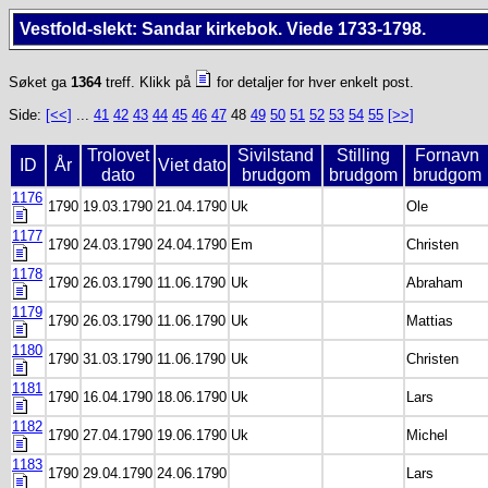
Vestfold-slekt: Sandar kirkebok. Viede 1733-1798.
Søket ga
1364
treff. Klikk på
for detaljer for hver enkelt post.
Side:
[<<]
...
41
42
43
44
45
46
47
48
49
50
51
52
53
54
55
[>>]
Trolovet
Sivilstand
Stilling
Fornavn
ID
År
Viet dato
dato
brudgom
brudgom
brudgom
1176
1790
19.03.1790
21.04.1790
Uk
Ole
1177
1790
24.03.1790
24.04.1790
Em
Christen
1178
1790
26.03.1790
11.06.1790
Uk
Abraham
1179
1790
26.03.1790
11.06.1790
Uk
Mattias
1180
1790
31.03.1790
11.06.1790
Uk
Christen
1181
1790
16.04.1790
18.06.1790
Uk
Lars
1182
1790
27.04.1790
19.06.1790
Uk
Michel
1183
1790
29.04.1790
24.06.1790
Lars