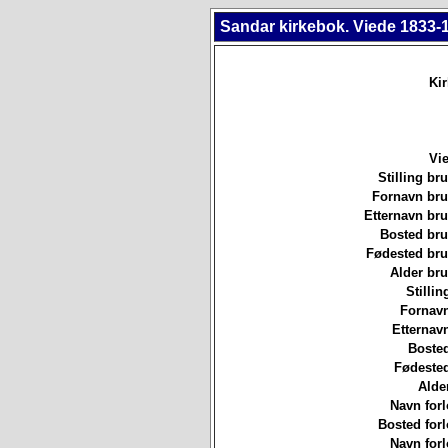
Sandar kirkebok. Viede 1833-
Ki
Vie
Stilling b
Fornavn br
Etternavn br
Bosted br
Fødested br
Alder br
Stillin
Fornavn
Etternav
Bosted
Fødested
Alde
Navn forl
Bosted forl
Navn forl