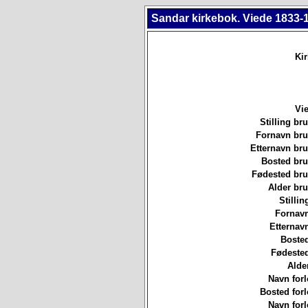
Sandar kirkebok. Viede 1833-
Ki
Vie
Stilling b
Fornavn br
Etternavn br
Bosted br
Fødested br
Alder br
Stillin
Fornavn
Etternav
Bosted
Fødested
Alde
Navn forl
Bosted forl
Navn forl