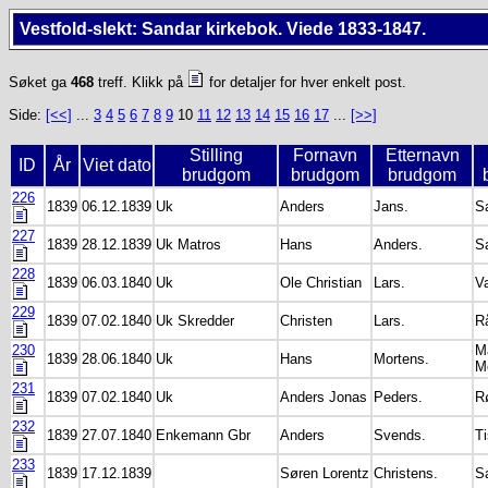
Vestfold-slekt: Sandar kirkebok. Viede 1833-1847.
Søket ga
468
treff. Klikk på
for detaljer for hver enkelt post.
Side:
[<<]
...
3
4
5
6
7
8
9
10
11
12
13
14
15
16
17
...
[>>]
Stilling
Fornavn
Etternavn
ID
År
Viet dato
brudgom
brudgom
brudgom
226
1839
06.12.1839
Uk
Anders
Jans.
S
227
1839
28.12.1839
Uk Matros
Hans
Anders.
S
228
1839
06.03.1840
Uk
Ole Christian
Lars.
V
229
1839
07.02.1840
Uk Skredder
Christen
Lars.
R
230
M
1839
28.06.1840
Uk
Hans
Mortens.
M
231
1839
07.02.1840
Uk
Anders Jonas
Peders.
R
232
1839
27.07.1840
Enkemann Gbr
Anders
Svends.
Ti
233
1839
17.12.1839
Søren Lorentz
Christens.
S