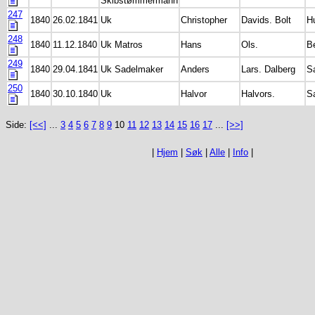
Skibstømmermann
247
1840
26.02.1841
Uk
Christopher
Davids. Bolt
H
248
1840
11.12.1840
Uk Matros
Hans
Ols.
B
249
1840
29.04.1841
Uk Sadelmaker
Anders
Lars. Dalberg
S
250
1840
30.10.1840
Uk
Halvor
Halvors.
S
Side:
[<<]
...
3
4
5
6
7
8
9
10
11
12
13
14
15
16
17
...
[>>]
|
Hjem
|
Søk
|
Alle
|
Info
|