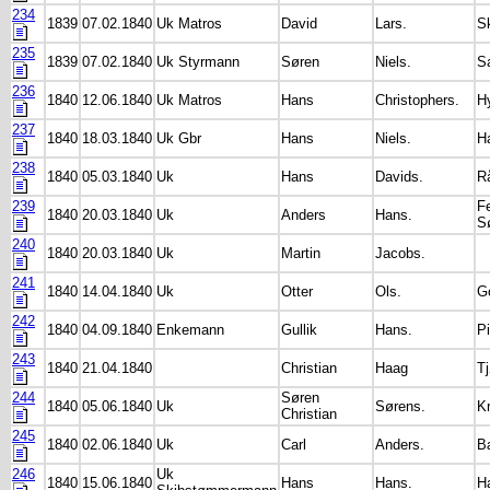
234
1839
07.02.1840
Uk Matros
David
Lars.
S
235
1839
07.02.1840
Uk Styrmann
Søren
Niels.
S
236
1840
12.06.1840
Uk Matros
Hans
Christophers.
H
237
1840
18.03.1840
Uk Gbr
Hans
Niels.
H
238
1840
05.03.1840
Uk
Hans
Davids.
R
239
F
1840
20.03.1840
Uk
Anders
Hans.
S
240
1840
20.03.1840
Uk
Martin
Jacobs.
241
1840
14.04.1840
Uk
Otter
Ols.
G
242
1840
04.09.1840
Enkemann
Gullik
Hans.
P
243
1840
21.04.1840
Christian
Haag
T
244
Søren
1840
05.06.1840
Uk
Sørens.
K
Christian
245
1840
02.06.1840
Uk
Carl
Anders.
B
246
Uk
1840
15.06.1840
Hans
Hans.
H