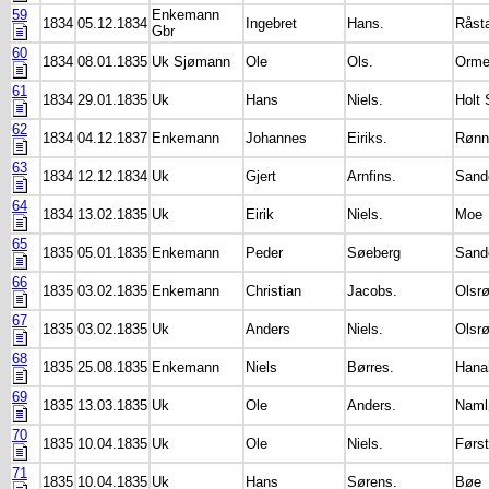
59
Enkemann
1834
05.12.1834
Ingebret
Hans.
Råst
Gbr
60
1834
08.01.1835
Uk Sjømann
Ole
Ols.
Orme
61
1834
29.01.1835
Uk
Hans
Niels.
Holt 
62
1834
04.12.1837
Enkemann
Johannes
Eiriks.
Rønn
63
1834
12.12.1834
Uk
Gjert
Arnfins.
Sande
64
1834
13.02.1835
Uk
Eirik
Niels.
Moe
65
1835
05.01.1835
Enkemann
Peder
Søeberg
Sande
66
1835
03.02.1835
Enkemann
Christian
Jacobs.
Olsr
67
1835
03.02.1835
Uk
Anders
Niels.
Olsr
68
1835
25.08.1835
Enkemann
Niels
Børres.
Hana
69
1835
13.03.1835
Uk
Ole
Anders.
Naml
70
1835
10.04.1835
Uk
Ole
Niels.
Førs
71
1835
10.04.1835
Uk
Hans
Sørens.
Bøe