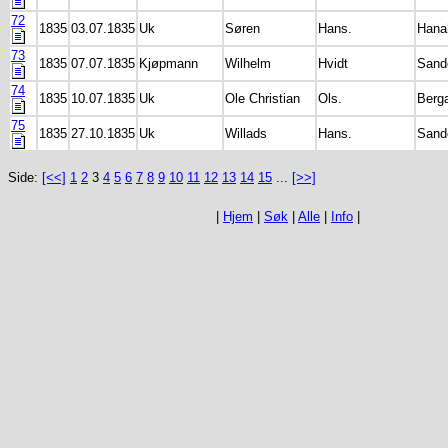
72
1835
03.07.1835
Uk
Søren
Hans.
Hana
73
1835
07.07.1835
Kjøpmann
Wilhelm
Hvidt
Sande
74
1835
10.07.1835
Uk
Ole Christian
Ols.
Berg
75
1835
27.10.1835
Uk
Willads
Hans.
Sande
Side:
[<<]
1
2
3
4
5
6
7
8
9
10
11
12
13
14
15
...
[>>]
|
Hjem
|
Søk
|
Alle
|
Info
|