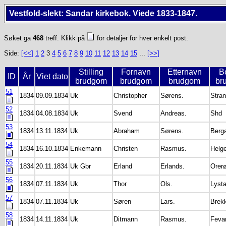
Vestfold-slekt: Sandar kirkebok. Viede 1833-1847.
Søket ga
468
treff. Klikk på
for detaljer for hver enkelt post.
Side:
[<<]
1
2
3
4
5
6
7
8
9
10
11
12
13
14
15
...
[>>]
Stilling
Fornavn
Etternavn
B
ID
År
Viet dato
brudgom
brudgom
brudgom
br
51
1834
09.09.1834
Uk
Christopher
Sørens.
Stra
52
1834
04.08.1834
Uk
Svend
Andreas.
Shd
53
1834
13.11.1834
Uk
Abraham
Sørens.
Berg
54
1834
16.10.1834
Enkemann
Christen
Rasmus.
Helg
55
1834
20.11.1834
Uk Gbr
Erland
Erlands.
Orer
56
1834
07.11.1834
Uk
Thor
Ols.
Lyst
57
1834
07.11.1834
Uk
Søren
Lars.
Brek
58
1834
14.11.1834
Uk
Ditmann
Rasmus.
Feva