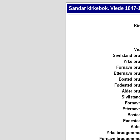
Sandar kirkebok. Viede 1847-
Ki
Vie
Sivilstand br
Yrke br
Fornavn br
Etternavn br
Bosted br
Fødested br
Alder br
Sivilstan
Fornavn
Etternav
Bosted
Fødested
Alde
Yrke brudgommen
Fornavn brudgommen