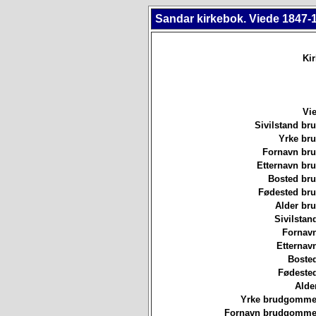
Sandar kirkebok. Viede 1847-
Ki
Vie
Sivilstand br
Yrke br
Fornavn br
Etternavn br
Bosted br
Fødested br
Alder br
Sivilstan
Fornavn
Etternav
Bosted
Fødested
Alde
Yrke brudgommen
Fornavn brudgommen