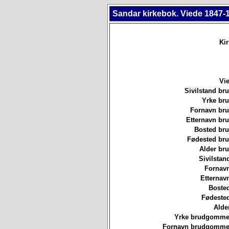
Sandar kirkebok. Viede 1847-
Ki
Vie
Sivilstand br
Yrke br
Fornavn br
Etternavn br
Bosted br
Fødested br
Alder br
Sivilstan
Fornavn
Etternav
Bosted
Fødested
Alde
Yrke brudgommen
Fornavn brudgommen