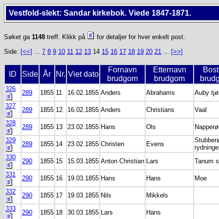
Vestfold-slekt: Sandar kirkebok. Viede 1847-1871.
Søket ga
1148
treff. Klikk på
for detaljer for hver enkelt post.
Side:
[<<]
...
7
8
9
10
11
12
13
14
15
16
17
18
19
20
21
...
[>>]
Fornavn
Etternavn
Bos
ID
Side
År
Nr.
Viet dato
brudgom
brudgom
brud
326
289
1855
11
16.02.1855
Anders
Abrahams
Auby tjøl
327
289
1855
12
16.02.1855
Anders
Christians
Vaal
328
289
1855
13
23.02.1855
Hans
Ols
Napperø
329
Stubber
289
1855
14
23.02.1855
Christen
Evens
rydninge
330
290
1855
15
15.03.1855
Anton Christian
Lars
Tanum s
331
290
1855
16
19.03.1855
Hans
Hans
Moe
332
290
1855
17
19.03.1855
Nils
Mikkels
333
290
1855
18
30.03.1855
Lars
Hans