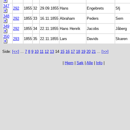
347
292
1855
32
29.09.1855
Hans
Engebrets
Sfj
348
292
1855
33
16.11.1855
Abraham
Peders
Sem
349
292
1855
34
22.11.1855
Hans Henrik
Jacobs
Jåberg
350
293
1855
35
22.11.1855
Lars
Davids
Skaren
Side:
[<<]
...
7
8
9
10
11
12
13
14
15
16
17
18
19
20
21
...
[>>]
|
Hjem
|
Søk
|
Alle
|
Info
|