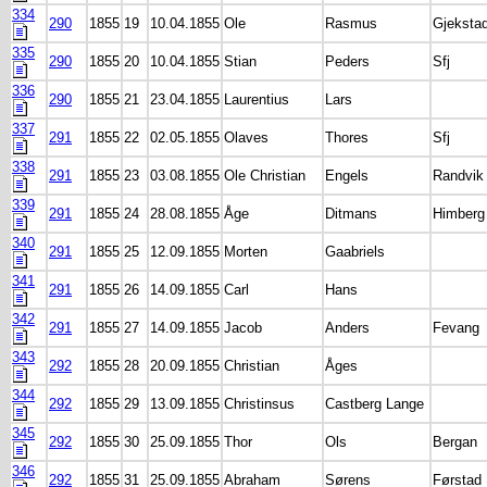
334
290
1855
19
10.04.1855
Ole
Rasmus
Gjeksta
335
290
1855
20
10.04.1855
Stian
Peders
Sfj
336
290
1855
21
23.04.1855
Laurentius
Lars
337
291
1855
22
02.05.1855
Olaves
Thores
Sfj
338
291
1855
23
03.08.1855
Ole Christian
Engels
Randvik
339
291
1855
24
28.08.1855
Åge
Ditmans
Himberg
340
291
1855
25
12.09.1855
Morten
Gaabriels
341
291
1855
26
14.09.1855
Carl
Hans
342
291
1855
27
14.09.1855
Jacob
Anders
Fevang
343
292
1855
28
20.09.1855
Christian
Åges
344
292
1855
29
13.09.1855
Christinsus
Castberg Lange
345
292
1855
30
25.09.1855
Thor
Ols
Bergan
346
292
1855
31
25.09.1855
Abraham
Sørens
Førstad