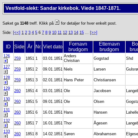
Vestfold-slekt: Sandar kirkebok. Viede 1847-1871.
Søket ga
1148
treff. Klikk på
for detaljer for hver enkelt post.
Side:
[<<]
1
2
3
4
5
6
7
8
9
10
11
12
13
14
15
...
[>>]
Fornavn
Etternavn
Bo
ID
Side
År
Nr.
Viet dato
brudgom
brudgom
bru
126
Anders
259
1851
1
03.01.1851
Gogstad
Shd
Christian
127
259
1851
2
09.01.1851
Niels
Larsen
Gulsr
128
259
1851
3
02.01.1851
Hans Peter
Christiansen
129
260
1851
4
03.01.1851
Ole
Jacobsen
Lange
130
260
1851
5
09.01.1851
Ole
Olsen
Gogst
131
260
1851
6
16.01.1851
Hans
Hansen
Lahell
132
260
1851
7
16.01.1851
Thor
Ågesen
Lange
133
260
1851
8
14.02.1851
Søren
Abrahamsen
Elges