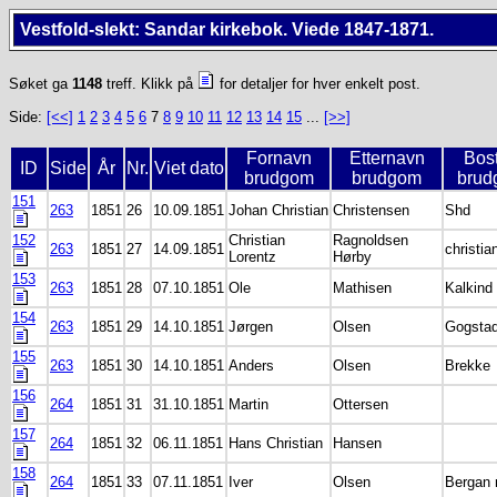
Vestfold-slekt: Sandar kirkebok. Viede 1847-1871.
Søket ga
1148
treff. Klikk på
for detaljer for hver enkelt post.
Side:
[<<]
1
2
3
4
5
6
7
8
9
10
11
12
13
14
15
...
[>>]
Fornavn
Etternavn
Bos
ID
Side
År
Nr.
Viet dato
brudgom
brudgom
brud
151
263
1851
26
10.09.1851
Johan Christian
Christensen
Shd
152
Christian
Ragnoldsen
263
1851
27
14.09.1851
christia
Lorentz
Hørby
153
263
1851
28
07.10.1851
Ole
Mathisen
Kalkind
154
263
1851
29
14.10.1851
Jørgen
Olsen
Gogstad
155
263
1851
30
14.10.1851
Anders
Olsen
Brekke
156
264
1851
31
31.10.1851
Martin
Ottersen
157
264
1851
32
06.11.1851
Hans Christian
Hansen
158
264
1851
33
07.11.1851
Iver
Olsen
Bergan 