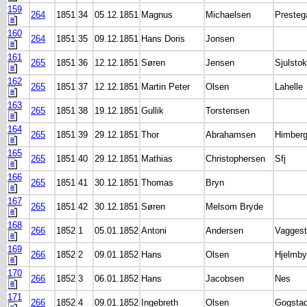
159
264
1851
34
05.12.1851
Magnus
Michaelsen
Presteg
160
264
1851
35
09.12.1851
Hans Doris
Jonsen
161
265
1851
36
12.12.1851
Søren
Jensen
Sjulstok
162
265
1851
37
12.12.1851
Martin Peter
Olsen
Lahelle
163
265
1851
38
19.12.1851
Gullik
Torstensen
164
265
1851
39
29.12.1851
Thor
Abrahamsen
Himber
165
265
1851
40
29.12.1851
Mathias
Christophersen
Sfj
166
265
1851
41
30.12.1851
Thomas
Bryn
167
265
1851
42
30.12.1851
Søren
Melsom Bryde
168
266
1852
1
05.01.1852
Antoni
Andersen
Vagges
169
266
1852
2
09.01.1852
Hans
Olsen
Hjelmby
170
266
1852
3
06.01.1852
Hans
Jacobsen
Nes
171
266
1852
4
09.01.1852
Ingebreth
Olsen
Gogsta