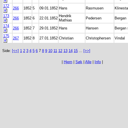
172
266
1852
5
09.01.1852
Hans
Rasmusen
Klinest
173
Hendrik
266
1852
6
22.01.1852
Pedersen
Bergan
Mathias
174
266
1852
7
29.01.1852
Hans
Hansen
Bergan 
175
267
1852
8
27.01.1852
Christian
Christophersen
Vindal
Side:
[<<]
1
2
3
4
5
6
7
8
9
10
11
12
13
14
15
...
[>>]
|
Hjem
|
Søk
|
Alle
|
Info
|