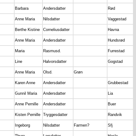
Barbara
Andersdatter
Rød
Anne Maria
Nilsdatter
Vaggestad
Berthe Kistine
Corneliusdatter
Havna
Anne Maria
Andersdatter
Hundsrød
Maria
Rasmusd.
Furrestad
Line
Halvorsdatter
Gogstad
Anne Maria
Olsd.
Grøn
Karen Anne
Andersdatter
Grubbestad
Gunnil Maria
Andersdatter
Lia
Anne Pernille
Andersdatter
Buer
Kisten Pernille
Tryggesdatter
Randvik
Ingeborg
Nilsdatter
Farmen?
Sfj
Thyre
Larsdatter
Hasle