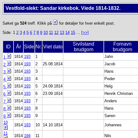
Vestfold-slekt: Sandar kirkebok. Viede 1814-1832.
Søket ga
524
treff. Klikk på
for detaljer for hver enkelt post.
Side: 1
2
3
4
5
6
7
8
9
10
11
12
13
14
15
...
[>>]
Sivilstand
Fornavn
ID
År
Side
Nr.
Viet dato
brudgom
brudgom
1814
193
1
Jahn
1
1814
193
2
25.08.1814
Jacob
2
1814
193
3
Hans
3
1814
193
4
Peder
4
1814
193
5
24.09.1814
Helg
5
1814
193
6
23.09.1814
Henrik Christian
6
1814
193
7
Anders
7
1814
193
8
Hans
8
1814
193
9
Søren
9
10
1814
193
10
14.10.1814
Johannes
11
1814
194
11
Nils