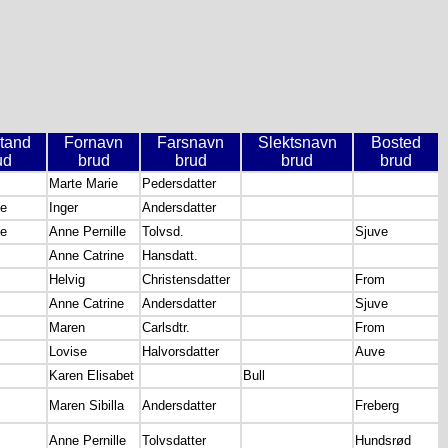
stand
Fornavn
Farsnavn
Slektsnavn
Bosted
ud
brud
brud
brud
brud
Marte Marie
Pedersdatter
ge
Inger
Andersdatter
ge
Anne Pernille
Tolvsd.
Sjuve
Anne Catrine
Hansdatt.
Helvig
Christensdatter
From
Anne Catrine
Andersdatter
Sjuve
Maren
Carlsdtr.
From
Lovise
Halvorsdatter
Auve
Karen Elisabet
Bull
Maren Sibilla
Andersdatter
Freberg
Anne Pernille
Tolvsdatter
Hundsrød