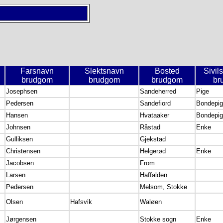
Farsnavn
Slektsnavn
Bosted
Sivil
brudgom
brudgom
brudgom
br
Josephsen
Sandeherred
Pige
Pedersen
Sandefiord
Bondepi
Hansen
Hvataaker
Bondepi
Johnsen
Råstad
Enke
Gulliksen
Gjekstad
Christensen
Helgerød
Enke
Jacobsen
From
Larsen
Haffalden
Pedersen
Melsom, Stokke
Olsen
Hafsvik
Waløen
Jørgensen
Stokke sogn
Enke