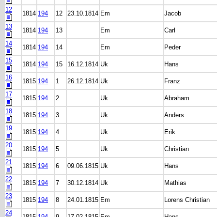
12
1814
194
12
23.10.1814
Em
Jacob
13
1814
194
13
Em
Carl
14
1814
194
14
Em
Peder
15
1814
194
15
16.12.1814
Uk
Hans
16
1815
194
1
26.12.1814
Uk
Franz
17
1815
194
2
Uk
Abraham
18
1815
194
3
Uk
Anders
19
1815
194
4
Uk
Erik
20
1815
194
5
Uk
Christian
21
1815
194
6
09.06.1815
Uk
Hans
22
1815
194
7
30.12.1814
Uk
Mathias
23
1815
194
8
24.01.1815
Em
Lorens Christian
24
1815
194
9
17.02.1815
Em
Hans