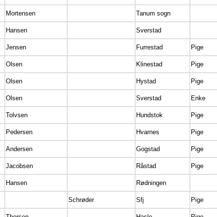
Mortensen
Tanum sogn
Hansen
Sverstad
Jensen
Furrestad
Pige
Olsen
Klinestad
Pige
Olsen
Hystad
Pige
Olsen
Sverstad
Enke
Tolvsen
Hundstok
Pige
Pedersen
Hvarnes
Pige
Andersen
Gogstad
Pige
Jacobsen
Råstad
Pige
Hansen
Rødningen
Schrøder
Sfj
Pige
Thorsen
Hasle
Pige