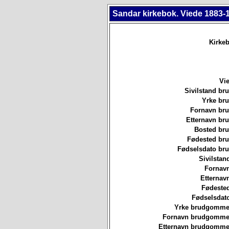
Sandar kirkebok. Viede 1883-
Kirkeb
Vie
Sivilstand br
Yrke br
Fornavn br
Etternavn br
Bosted br
Fødested br
Fødselsdato br
Sivilstan
Fornavn
Etternav
Fødested
Fødselsdat
Yrke brudgommen
Fornavn brudgommen
Etternavn brudgommen