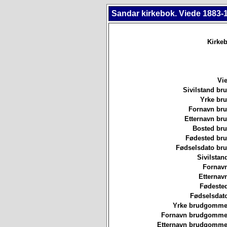
Sandar kirkebok. Viede 1883-
Kirkeb
Vie
Sivilstand br
Yrke br
Fornavn br
Etternavn br
Bosted br
Fødested br
Fødselsdato br
Sivilstan
Fornavn
Etternav
Fødested
Fødselsdat
Yrke brudgommen
Fornavn brudgommen
Etternavn brudgommen