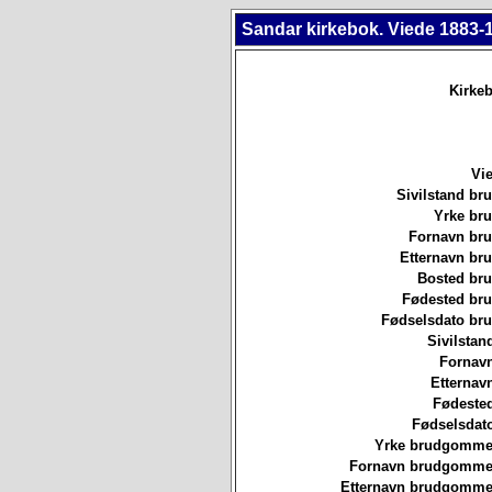
Sandar kirkebok. Viede 1883-
Kirkeb
Vie
Sivilstand br
Yrke br
Fornavn br
Etternavn br
Bosted br
Fødested br
Fødselsdato br
Sivilstan
Fornavn
Etternav
Fødested
Fødselsdat
Yrke brudgommen
Fornavn brudgommen
Etternavn brudgommen