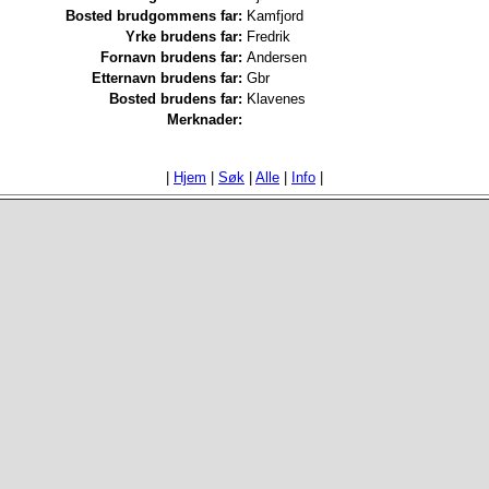
Bosted brudgommens far:
Kamfjord
Yrke brudens far:
Fredrik
Fornavn brudens far:
Andersen
Etternavn brudens far:
Gbr
Bosted brudens far:
Klavenes
Merknader:
|
Hjem
|
Søk
|
Alle
|
Info
|