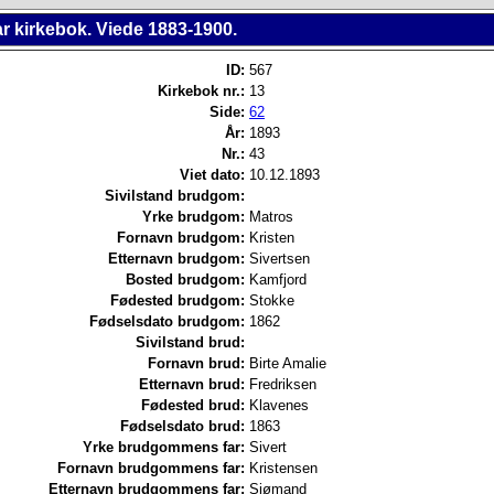
r kirkebok. Viede 1883-1900.
ID:
567
Kirkebok nr.:
13
Side:
62
År:
1893
Nr.:
43
Viet dato:
10.12.1893
Sivilstand brudgom:
Yrke brudgom:
Matros
Fornavn brudgom:
Kristen
Etternavn brudgom:
Sivertsen
Bosted brudgom:
Kamfjord
Fødested brudgom:
Stokke
Fødselsdato brudgom:
1862
Sivilstand brud:
Fornavn brud:
Birte Amalie
Etternavn brud:
Fredriksen
Fødested brud:
Klavenes
Fødselsdato brud:
1863
Yrke brudgommens far:
Sivert
Fornavn brudgommens far:
Kristensen
Etternavn brudgommens far:
Sjømand