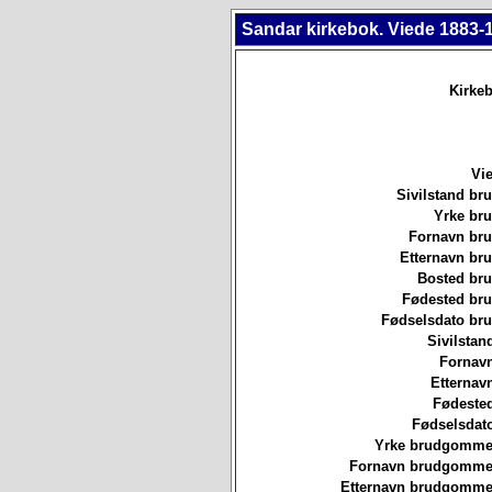
Sandar kirkebok. Viede 1883-
Kirkeb
Vie
Sivilstand br
Yrke br
Fornavn br
Etternavn br
Bosted br
Fødested br
Fødselsdato br
Sivilstan
Fornavn
Etternav
Fødested
Fødselsdat
Yrke brudgommen
Fornavn brudgommen
Etternavn brudgommen