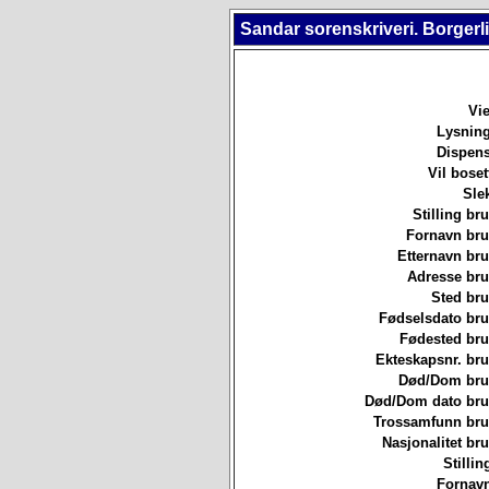
Sandar sorenskriveri. Borgerl
Vie
Lysning
Dispens
Vil boset
Sle
Stilling b
Fornavn br
Etternavn br
Adresse br
Sted br
Fødselsdato br
Fødested br
Ekteskapsnr. br
Død/Dom br
Død/Dom dato br
Trossamfunn br
Nasjonalitet b
Stillin
Fornavn