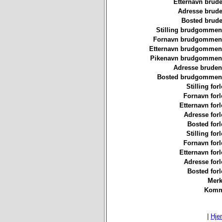
Etternavn brude
Adresse brude
Bosted brude
Stilling brudgommen
Fornavn brudgommen
Etternavn brudgommen
Pikenavn brudgommen
Adresse bruden
Bosted brudgommen
Stilling for
Fornavn forl
Etternavn forl
Adresse forl
Bosted forl
Stilling for
Fornavn forl
Etternavn forl
Adresse forl
Bosted forl
Merk
Komm
|
Hje