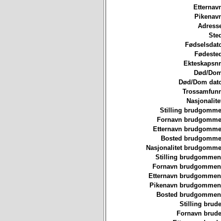
Etternav
Pikenavn
Adresse
Ste
Fødselsdat
Fødested
Ekteskapsnr
Død/Dom
Død/Dom dato
Trossamfunn
Nasjonalite
Stilling brudgomme
Fornavn brudgommen
Etternavn brudgommen
Bosted brudgommen
Nasjonalitet brudgomme
Stilling brudgommen
Fornavn brudgommen
Etternavn brudgommen
Pikenavn brudgommen
Bosted brudgommen
Stilling brude
Fornavn brude