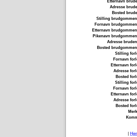
Etternavn brude
Adresse brude
Bosted brude
Stilling brudgommen
Fornavn brudgommen
Etternavn brudgommen
Pikenavn brudgommen
Adresse bruden
Bosted brudgommen
Stilling for
Fornavn forl
Etternavn forl
Adresse forl
Bosted forl
Stilling for
Fornavn forl
Etternavn forl
Adresse forl
Bosted forl
Merk
Komm
|
Hje