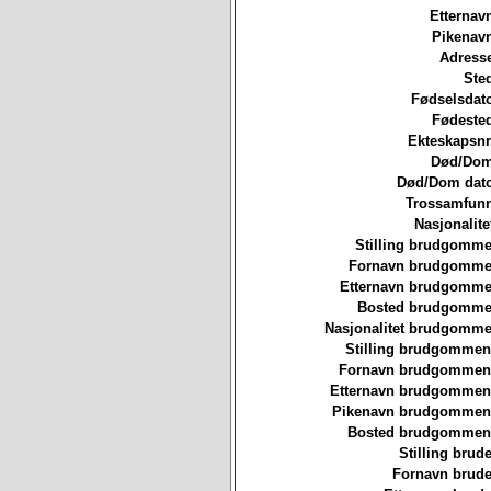
Etternav
Pikenavn
Adresse
Ste
Fødselsdat
Fødested
Ekteskapsnr
Død/Dom
Død/Dom dato
Trossamfunn
Nasjonalite
Stilling brudgomme
Fornavn brudgommen
Etternavn brudgommen
Bosted brudgommen
Nasjonalitet brudgomme
Stilling brudgommen
Fornavn brudgommen
Etternavn brudgommen
Pikenavn brudgommen
Bosted brudgommen
Stilling brude
Fornavn brude