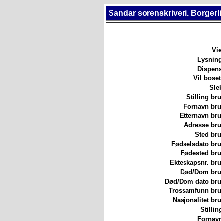
Sandar sorenskriveri. Borgerl
Vie
Lysning
Dispens
Vil boset
Sle
Stilling b
Fornavn br
Etternavn br
Adresse br
Sted br
Fødselsdato br
Fødested br
Ekteskapsnr. br
Død/Dom br
Død/Dom dato br
Trossamfunn br
Nasjonalitet b
Stillin
Fornavn