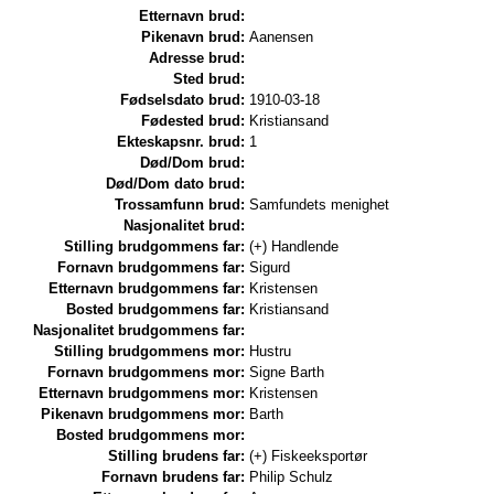
Etternavn brud:
Pikenavn brud:
Aanensen
Adresse brud:
Sted brud:
Fødselsdato brud:
1910-03-18
Fødested brud:
Kristiansand
Ekteskapsnr. brud:
1
Død/Dom brud:
Død/Dom dato brud:
Trossamfunn brud:
Samfundets menighet
Nasjonalitet brud:
Stilling brudgommens far:
(+) Handlende
Fornavn brudgommens far:
Sigurd
Etternavn brudgommens far:
Kristensen
Bosted brudgommens far:
Kristiansand
Nasjonalitet brudgommens far:
Stilling brudgommens mor:
Hustru
Fornavn brudgommens mor:
Signe Barth
Etternavn brudgommens mor:
Kristensen
Pikenavn brudgommens mor:
Barth
Bosted brudgommens mor:
Stilling brudens far:
(+) Fiskeeksportør
Fornavn brudens far:
Philip Schulz