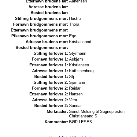
Etternavn brudens far:
Aanensen
Adresse brudens far:
Bosted brudens far:
Stilling brudgommens mor:
Hustru
Fornavn brudgommens mor:
Thora
Etternavn brudgommens mor:
Pikenavn brudgommens mor:
Ege
Adresse brudens mor:
Kristiansand
Bosted brudgommens mor:
Stilling forlover 1:
Styrmann
Fornavn forlover 1:
Asbjørn
Etternavn forlover 1:
Kristiansen
Adresse forlover 1:
Kathrinenborg
Bosted forlover 1:
Sfj.
Stilling forlover 2:
Sjømann
Fornavn forlover 2:
Reidar
Etternavn forlover 2:
Hansen
Adresse forlover 2:
Vera
Bosted forlover 2:
Sandar
Merknader:
Sendt Melding til Sognepresten i
Christiansand S
Kommentar:
BØR LESES