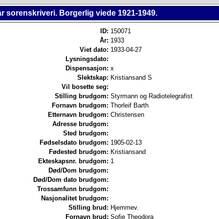
 sorenskriveri. Borgerlig viede 1921-1949.
ID:
150071
År:
1933
Viet dato:
1933-04-27
Lysningsdato:
Dispensasjon:
x
Slektskap:
Kristiansand S
Vil bosette seg:
Stilling brudgom:
Styrmann og Radiotelegrafist
Fornavn brudgom:
Thorleif Barth
Etternavn brudgom:
Christensen
Adresse brudgom:
Sted brudgom:
Fødselsdato brudgom:
1905-02-13
Fødested brudgom:
Kristiansand
Ekteskapsnr. brudgom:
1
Død/Dom brudgom:
Død/Dom dato brudgom:
Trossamfunn brudgom:
Nasjonalitet brudgom:
Stilling brud:
Hjemmev.
Fornavn brud:
Sofie Theodora