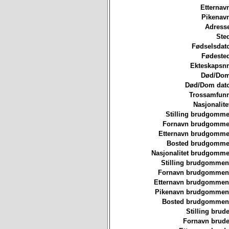
Etternav
Pikenavn
Adresse
Ste
Fødselsdat
Fødested
Ekteskapsnr
Død/Dom
Død/Dom dato
Trossamfunn
Nasjonalite
Stilling brudgomme
Fornavn brudgommen
Etternavn brudgommen
Bosted brudgommen
Nasjonalitet brudgomme
Stilling brudgommen
Fornavn brudgommen
Etternavn brudgommen
Pikenavn brudgommen
Bosted brudgommen
Stilling brude
Fornavn brude