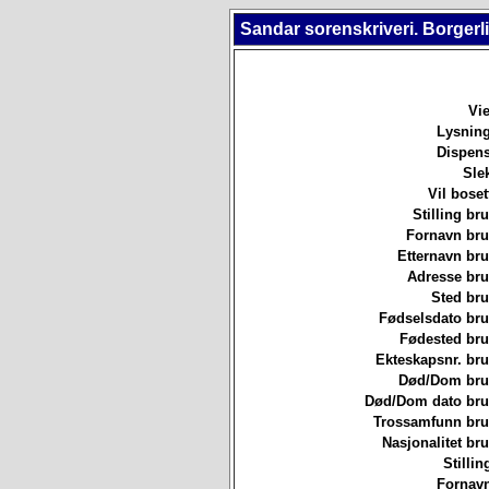
Sandar sorenskriveri. Borgerl
Vie
Lysning
Dispens
Sle
Vil boset
Stilling b
Fornavn br
Etternavn br
Adresse br
Sted br
Fødselsdato br
Fødested br
Ekteskapsnr. br
Død/Dom br
Død/Dom dato br
Trossamfunn br
Nasjonalitet b
Stillin
Fornavn