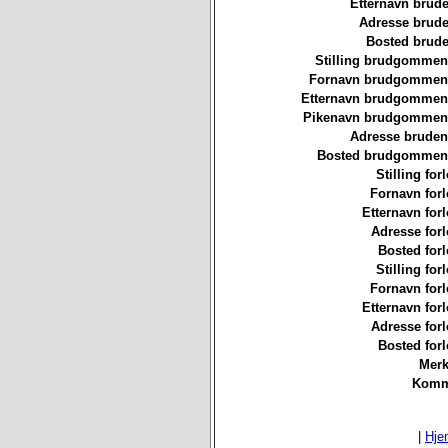
Etternavn brude
Adresse brude
Bosted brude
Stilling brudgommen
Fornavn brudgommen
Etternavn brudgommen
Pikenavn brudgommen
Adresse bruden
Bosted brudgommen
Stilling for
Fornavn forl
Etternavn forl
Adresse forl
Bosted forl
Stilling for
Fornavn forl
Etternavn forl
Adresse forl
Bosted forl
Merk
Komm
|
Hje