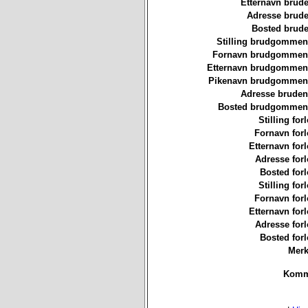
Etternavn brude
Adresse brude
Bosted brude
Stilling brudgommen
Fornavn brudgommen
Etternavn brudgommen
Pikenavn brudgommen
Adresse bruden
Bosted brudgommen
Stilling for
Fornavn forl
Etternavn forl
Adresse forl
Bosted forl
Stilling for
Fornavn forl
Etternavn forl
Adresse forl
Bosted forl
Merk
Komm