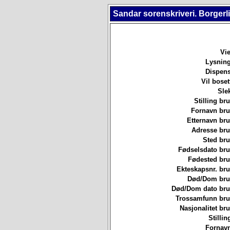
Sandar sorenskriveri. Borgerl
Vie
Lysning
Dispens
Vil boset
Sle
Stilling b
Fornavn br
Etternavn br
Adresse br
Sted br
Fødselsdato br
Fødested br
Ekteskapsnr. br
Død/Dom br
Død/Dom dato br
Trossamfunn br
Nasjonalitet b
Stillin
Fornavn