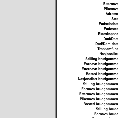
Etternav
Pikenavn
Adresse
Ste
Fødselsdat
Fødested
Ekteskapsnr
Død/Dom
Død/Dom dato
Trossamfunn
Nasjonalite
Stilling brudgomme
Fornavn brudgommen
Etternavn brudgommen
Bosted brudgommen
Nasjonalitet brudgomme
Stilling brudgommen
Fornavn brudgommen
Etternavn brudgommen
Pikenavn brudgommen
Bosted brudgommen
Stilling brude
Fornavn brude