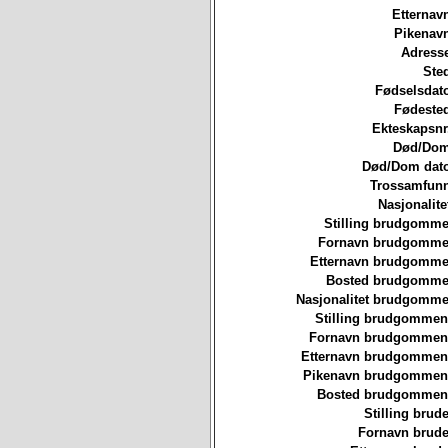
Etternav
Pikenavn
Adresse
Ste
Fødselsdat
Fødested
Ekteskapsnr
Død/Dom
Død/Dom dato
Trossamfunn
Nasjonalite
Stilling brudgomme
Fornavn brudgommen
Etternavn brudgommen
Bosted brudgommen
Nasjonalitet brudgomme
Stilling brudgommen
Fornavn brudgommen
Etternavn brudgommen
Pikenavn brudgommen
Bosted brudgommen
Stilling brude
Fornavn brude