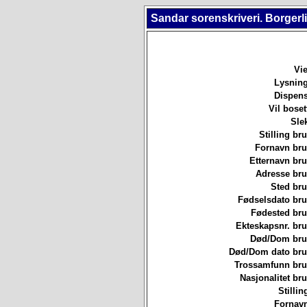
Sandar sorenskriveri. Borgerl
Vie
Lysning
Dispens
Vil boset
Sle
Stilling b
Fornavn br
Etternavn br
Adresse br
Sted br
Fødselsdato br
Fødested br
Ekteskapsnr. br
Død/Dom br
Død/Dom dato br
Trossamfunn br
Nasjonalitet b
Stillin
Fornavn