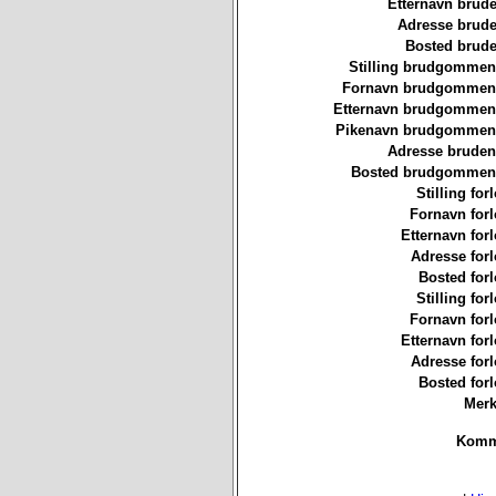
Etternavn brude
Adresse brude
Bosted brude
Stilling brudgommen
Fornavn brudgommen
Etternavn brudgommen
Pikenavn brudgommen
Adresse bruden
Bosted brudgommen
Stilling for
Fornavn forl
Etternavn forl
Adresse forl
Bosted forl
Stilling for
Fornavn forl
Etternavn forl
Adresse forl
Bosted forl
Merk
Komm