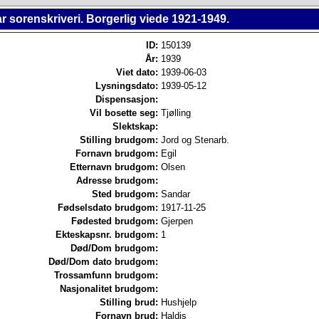
 sorenskriveri. Borgerlig viede 1921-1949.
ID:
150139
År:
1939
Viet dato:
1939-06-03
Lysningsdato:
1939-05-12
Dispensasjon:
Vil bosette seg:
Tjølling
Slektskap:
Stilling brudgom:
Jord og Stenarb.
Fornavn brudgom:
Egil
Etternavn brudgom:
Olsen
Adresse brudgom:
Sted brudgom:
Sandar
Fødselsdato brudgom:
1917-11-25
Fødested brudgom:
Gjerpen
Ekteskapsnr. brudgom:
1
Død/Dom brudgom:
Død/Dom dato brudgom:
Trossamfunn brudgom:
Nasjonalitet brudgom:
Stilling brud:
Hushjelp
Fornavn brud:
Haldis