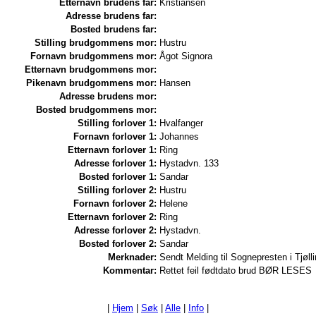
Etternavn brudens far:
Kristiansen
Adresse brudens far:
Bosted brudens far:
Stilling brudgommens mor:
Hustru
Fornavn brudgommens mor:
Ågot Signora
Etternavn brudgommens mor:
Pikenavn brudgommens mor:
Hansen
Adresse brudens mor:
Bosted brudgommens mor:
Stilling forlover 1:
Hvalfanger
Fornavn forlover 1:
Johannes
Etternavn forlover 1:
Ring
Adresse forlover 1:
Hystadvn. 133
Bosted forlover 1:
Sandar
Stilling forlover 2:
Hustru
Fornavn forlover 2:
Helene
Etternavn forlover 2:
Ring
Adresse forlover 2:
Hystadvn.
Bosted forlover 2:
Sandar
Merknader:
Sendt Melding til Sognepresten i Tjøll
Kommentar:
Rettet feil fødtdato brud BØR LESES
|
Hjem
|
Søk
|
Alle
|
Info
|