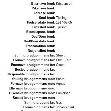
Etternavn brud:
Kristiansen
Pikenavn brud:
Adresse brud:
Sted brud:
Tjølling
Fødselsdato brud:
1917-09-05
Fødested brud:
Tjølling
Ekteskapsnr. brud:
1
Død/Dom brud:
Død/Dom dato brud:
Trossamfunn brud:
Nasjonalitet brud:
Stilling brudgommens far:
Stuert
Fornavn brudgommens far:
Ellef Bjørn
Etternavn brudgommens far:
Olsen
Bosted brudgommens far:
Nasjonalitet brudgommens far:
Stilling brudgommens mor:
Hustru
Fornavn brudgommens mor:
Agnes
Etternavn brudgommens mor:
Pikenavn brudgommens mor:
Halvorsen
Bosted brudgommens mor:
Stilling brudens far:
Gbr.
Fornavn brudens far:
Johan Alfred