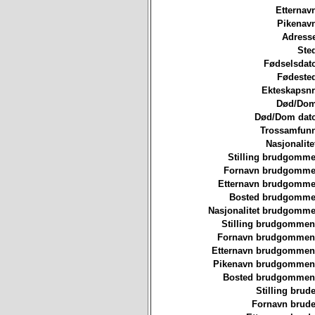
Etternav
Pikenavn
Adresse
Ste
Fødselsdat
Fødested
Ekteskapsnr
Død/Dom
Død/Dom dato
Trossamfunn
Nasjonalite
Stilling brudgomme
Fornavn brudgommen
Etternavn brudgommen
Bosted brudgommen
Nasjonalitet brudgomme
Stilling brudgommen
Fornavn brudgommen
Etternavn brudgommen
Pikenavn brudgommen
Bosted brudgommen
Stilling brude
Fornavn brude