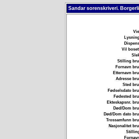
Sandar sorenskriveri. Borgerl
Vie
Lysning
Dispens
Vil boset
Sle
Stilling b
Fornavn br
Etternavn br
Adresse br
Sted br
Fødselsdato br
Fødested br
Ekteskapsnr. br
Død/Dom br
Død/Dom dato br
Trossamfunn br
Nasjonalitet b
Stillin
Fornavn