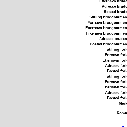
Etternavn brude
Adresse brude
Bosted brude
Stilling brudgommen
Fornavn brudgommen
Etternavn brudgommen
Pikenavn brudgommen
Adresse bruden
Bosted brudgommen
Stilling for
Fornavn forl
Etternavn forl
Adresse forl
Bosted forl
Stilling for
Fornavn forl
Etternavn forl
Adresse forl
Bosted forl
Merk
Komm