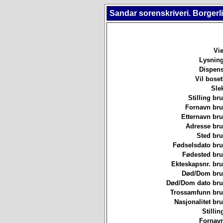
Sandar sorenskriveri. Borgerl
Vie
Lysning
Dispens
Vil boset
Sle
Stilling b
Fornavn br
Etternavn br
Adresse br
Sted br
Fødselsdato br
Fødested br
Ekteskapsnr. br
Død/Dom br
Død/Dom dato br
Trossamfunn br
Nasjonalitet b
Stillin
Fornavn