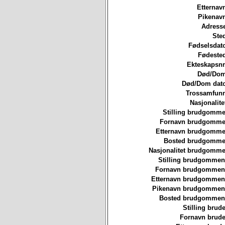
Etternav
Pikenavn
Adresse
Ste
Fødselsdat
Fødested
Ekteskapsnr
Død/Dom
Død/Dom dato
Trossamfunn
Nasjonalite
Stilling brudgomme
Fornavn brudgommen
Etternavn brudgommen
Bosted brudgommen
Nasjonalitet brudgomme
Stilling brudgommen
Fornavn brudgommen
Etternavn brudgommen
Pikenavn brudgommen
Bosted brudgommen
Stilling brude
Fornavn brude