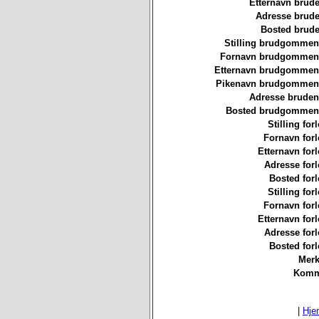
Etternavn brude
Adresse brude
Bosted brude
Stilling brudgommen
Fornavn brudgommen
Etternavn brudgommen
Pikenavn brudgommen
Adresse bruden
Bosted brudgommen
Stilling for
Fornavn forl
Etternavn forl
Adresse forl
Bosted forl
Stilling for
Fornavn forl
Etternavn forl
Adresse forl
Bosted forl
Merk
Komm
|
Hje