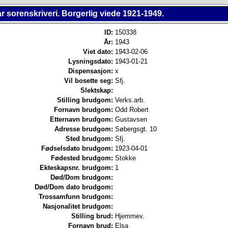
 sorenskriveri. Borgerlig viede 1921-1949.
ID:
150338
År:
1943
Viet dato:
1943-02-06
Lysningsdato:
1943-01-21
Dispensasjon:
x
Vil bosette seg:
Sfj.
Slektskap:
Stilling brudgom:
Verks.arb.
Fornavn brudgom:
Odd Robert
Etternavn brudgom:
Gustavsen
Adresse brudgom:
Søbergsgt. 10
Sted brudgom:
Sfj.
Fødselsdato brudgom:
1923-04-01
Fødested brudgom:
Stokke
Ekteskapsnr. brudgom:
1
Død/Dom brudgom:
Død/Dom dato brudgom:
Trossamfunn brudgom:
Nasjonalitet brudgom:
Stilling brud:
Hjemmev.
Fornavn brud:
Elsa