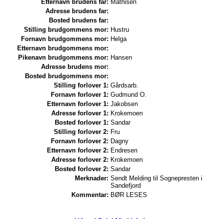
Etternavn brudens far:
Mathisen
Adresse brudens far:
Bosted brudens far:
Stilling brudgommens mor:
Hustru
Fornavn brudgommens mor:
Helga
Etternavn brudgommens mor:
Pikenavn brudgommens mor:
Hansen
Adresse brudens mor:
Bosted brudgommens mor:
Stilling forlover 1:
Gårdsarb.
Fornavn forlover 1:
Gudmund O.
Etternavn forlover 1:
Jakobsen
Adresse forlover 1:
Krokemoen
Bosted forlover 1:
Sandar
Stilling forlover 2:
Fru
Fornavn forlover 2:
Dagny
Etternavn forlover 2:
Endresen
Adresse forlover 2:
Krokemoen
Bosted forlover 2:
Sandar
Merknader:
Sendt Melding til Sognepresten i
Sandefjord
Kommentar:
BØR LESES