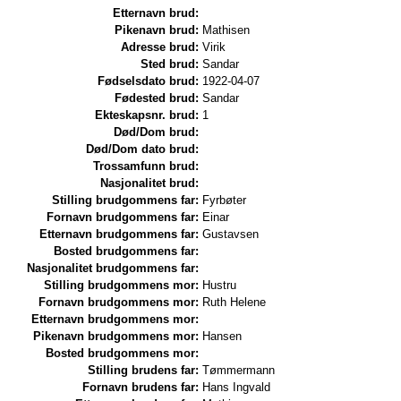
Etternavn brud:
Pikenavn brud:
Mathisen
Adresse brud:
Virik
Sted brud:
Sandar
Fødselsdato brud:
1922-04-07
Fødested brud:
Sandar
Ekteskapsnr. brud:
1
Død/Dom brud:
Død/Dom dato brud:
Trossamfunn brud:
Nasjonalitet brud:
Stilling brudgommens far:
Fyrbøter
Fornavn brudgommens far:
Einar
Etternavn brudgommens far:
Gustavsen
Bosted brudgommens far:
Nasjonalitet brudgommens far:
Stilling brudgommens mor:
Hustru
Fornavn brudgommens mor:
Ruth Helene
Etternavn brudgommens mor:
Pikenavn brudgommens mor:
Hansen
Bosted brudgommens mor:
Stilling brudens far:
Tømmermann
Fornavn brudens far:
Hans Ingvald