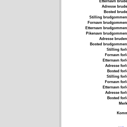
Etternavn brude
Adresse brude
Bosted brude
Stilling brudgommen
Fornavn brudgommen
Etternavn brudgommen
Pikenavn brudgommen
Adresse bruden
Bosted brudgommen
Stilling for
Fornavn forl
Etternavn forl
Adresse forl
Bosted forl
Stilling for
Fornavn forl
Etternavn forl
Adresse forl
Bosted forl
Merk
Komm