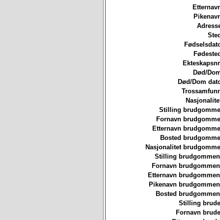
Etternav
Pikenavn
Adresse
Ste
Fødselsdat
Fødested
Ekteskapsnr
Død/Dom
Død/Dom dato
Trossamfunn
Nasjonalite
Stilling brudgomme
Fornavn brudgommen
Etternavn brudgommen
Bosted brudgommen
Nasjonalitet brudgomme
Stilling brudgommen
Fornavn brudgommen
Etternavn brudgommen
Pikenavn brudgommen
Bosted brudgommen
Stilling brude
Fornavn brude