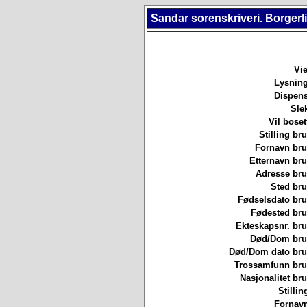
Sandar sorenskriveri. Borgerl
Vie
Lysning
Dispens
Sle
Vil boset
Stilling b
Fornavn br
Etternavn br
Adresse br
Sted br
Fødselsdato br
Fødested br
Ekteskapsnr. br
Død/Dom br
Død/Dom dato br
Trossamfunn br
Nasjonalitet b
Stillin
Fornavn