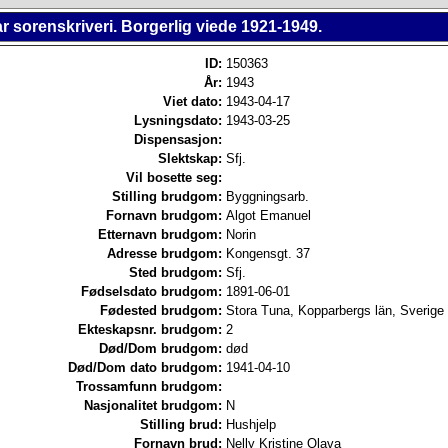
 sorenskriveri. Borgerlig viede 1921-1949.
ID:
150363
År:
1943
Viet dato:
1943-04-17
Lysningsdato:
1943-03-25
Dispensasjon:
Slektskap:
Sfj.
Vil bosette seg:
Stilling brudgom:
Byggningsarb.
Fornavn brudgom:
Algot Emanuel
Etternavn brudgom:
Norin
Adresse brudgom:
Kongensgt. 37
Sted brudgom:
Sfj.
Fødselsdato brudgom:
1891-06-01
Fødested brudgom:
Stora Tuna, Kopparbergs län, Sverige
Ekteskapsnr. brudgom:
2
Død/Dom brudgom:
død
Død/Dom dato brudgom:
1941-04-10
Trossamfunn brudgom:
Nasjonalitet brudgom:
N
Stilling brud:
Hushjelp
Fornavn brud:
Nelly Kristine Olava