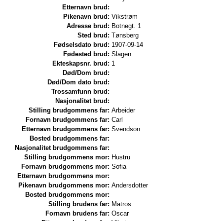
Etternavn brud:
Pikenavn brud:
Vikstrøm
Adresse brud:
Botnegt. 1
Sted brud:
Tønsberg
Fødselsdato brud:
1907-09-14
Fødested brud:
Slagen
Ekteskapsnr. brud:
1
Død/Dom brud:
Død/Dom dato brud:
Trossamfunn brud:
Nasjonalitet brud:
Stilling brudgommens far:
Arbeider
Fornavn brudgommens far:
Carl
Etternavn brudgommens far:
Svendson
Bosted brudgommens far:
Nasjonalitet brudgommens far:
Stilling brudgommens mor:
Hustru
Fornavn brudgommens mor:
Sofia
Etternavn brudgommens mor:
Pikenavn brudgommens mor:
Andersdotter
Bosted brudgommens mor:
Stilling brudens far:
Matros
Fornavn brudens far:
Oscar