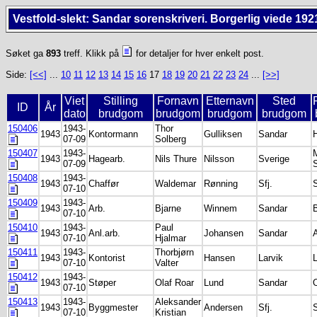
Vestfold-slekt: Sandar sorenskriveri. Borgerlig viede 192
Søket ga
893
treff. Klikk på
for detaljer for hver enkelt post.
Side:
[<<]
...
10
11
12
13
14
15
16
17
18
19
20
21
22
23
24
...
[>>]
Viet
Stilling
Fornavn
Etternavn
Sted
ID
År
dato
brudgom
brudgom
brudgom
brudgom
150406
1943-
Thor
1943
Kontormann
Gulliksen
Sandar
07-09
Solberg
150407
1943-
1943
Hagearb.
Nils Thure
Nilsson
Sverige
07-09
150408
1943-
1943
Chaffør
Waldemar
Rønning
Sfj.
S
07-10
150409
1943-
1943
Arb.
Bjarne
Winnem
Sandar
07-10
150410
1943-
Paul
1943
Anl.arb.
Johansen
Sandar
07-10
Hjalmar
150411
1943-
Thorbjørn
1943
Kontorist
Hansen
Larvik
L
07-10
Valter
150412
1943-
1943
Støper
Olaf Roar
Lund
Sandar
07-10
150413
1943-
Aleksander
1943
Byggmester
Andersen
Sfj.
07-10
Kristian