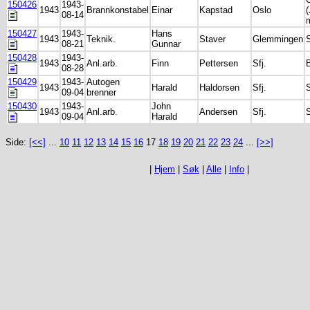
150426
1943-
1943
Brannkonstabel
Einar
Kapstad
Oslo
08-14
150427
1943-
Hans
1943
Teknik.
Staver
Glemmingen
08-21
Gunnar
150428
1943-
1943
Anl.arb.
Finn
Pettersen
Sfj.
08-28
150429
1943-
Autogen
1943
Harald
Haldorsen
Sfj.
S
09-04
brenner
150430
1943-
John
1943
Anl.arb.
Andersen
Sfj.
S
09-04
Harald
Side:
[<<]
...
10
11
12
13
14
15
16
17
18
19
20
21
22
23
24
...
[>>]
|
Hjem
|
Søk
|
Alle
|
Info
|