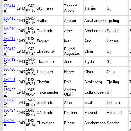
150414
1943-
Thorleif
1943
Styrmann
Tjønås
Sfj.
S
07-15
Albert
150415
1943-
1943
Møller
Asbjørn
Abrahamsen
Tjølling
07-16
150416
1943-
1943
Gårdsarb.
Arne
Abrahamsen
Sandar
07-16
150417
1943-
1943
Tegner
Ivar
Ask
Horten
07-17
150418
1943-
Eivind
1943
Ekspeditør
Olsen
Sfj.
S
07-24
Augestad
150419
1943-
1943
Ekspeditør
Jens
Trydal
Sfj.
07-24
150420
1943-
1943
Tekstilarb.
Henry
Olsen
Oslo
07-24
150421
1943-
1943
Chaffør
Rolf
Skalleberg
Tjølling
T
07-31
150422
1943-
Anders
1943
Fiskehandler
Gulbrandsen
Sfj.
L
08-04
Oluf
150423
1943-
1943
Gårdsarb.
Arne
Skoli
Hedrum
08-07
150424
1943-
1943
Gårdsarb.
Kristian
Ektvedt
Vivestad
08-07
150425
1943-
1943
El-sveiser
Bjarne
Abrahamsen
Sandar
08-14