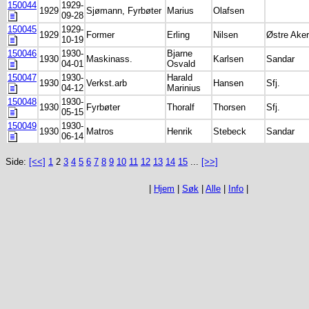
150044
1929-
1929
Sjømann, Fyrbøter
Marius
Olafsen
09-28
150045
1929-
1929
Former
Erling
Nilsen
Østre Aker
10-19
150046
1930-
Bjarne
1930
Maskinass.
Karlsen
Sandar
04-01
Osvald
150047
1930-
Harald
1930
Verkst.arb
Hansen
Sfj.
04-12
Marinius
150048
1930-
1930
Fyrbøter
Thoralf
Thorsen
Sfj.
05-15
150049
1930-
1930
Matros
Henrik
Stebeck
Sandar
06-14
Side:
[<<]
1
2
3
4
5
6
7
8
9
10
11
12
13
14
15
...
[>>]
|
Hjem
|
Søk
|
Alle
|
Info
|