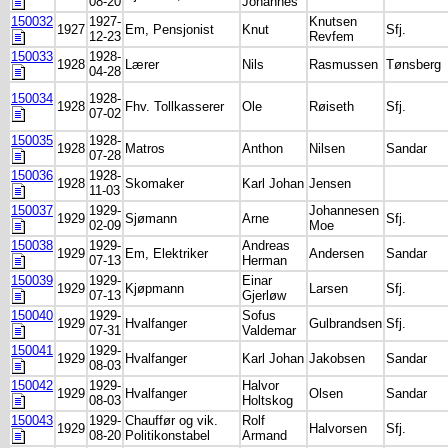
08-20
Johannes
150032
1927-
Knutsen
1927
Em, Pensjonist
Knut
Sfj.
12-23
Revfem
150033
1928-
1928
Lærer
Nils
Rasmussen
Tønsberg
04-28
150034
1928-
1928
Fhv. Tollkasserer
Ole
Røiseth
Sfj.
07-02
150035
1928-
1928
Matros
Anthon
Nilsen
Sandar
07-28
150036
1928-
1928
Skomaker
Karl Johan
Jensen
11-03
150037
1929-
Johannesen
1929
Sjømann
Arne
Sfj.
02-09
Moe
150038
1929-
Andreas
1929
Em, Elektriker
Andersen
Sandar
07-13
Herman
150039
1929-
Einar
1929
Kjøpmann
Larsen
Sfj.
07-13
Gjerløw
150040
1929-
Sofus
1929
Hvalfanger
Gulbrandsen
Sfj.
07-31
Valdemar
150041
1929-
1929
Hvalfanger
Karl Johan
Jakobsen
Sandar
08-03
150042
1929-
Halvor
1929
Hvalfanger
Olsen
Sandar
08-03
Holtskog
150043
1929-
Chauffør og vik.
Rolf
1929
Halvorsen
Sfj.
08-20
Politikonstabel
Armand