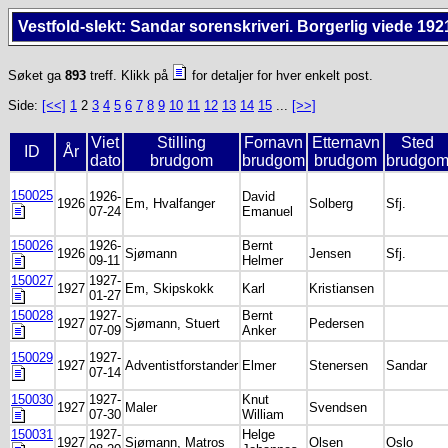
Vestfold-slekt: Sandar sorenskriveri. Borgerlig viede 192
Søket ga
893
treff. Klikk på
for detaljer for hver enkelt post.
Side:
[<<]
1
2
3
4
5
6
7
8
9
10
11
12
13
14
15
...
[>>]
Viet
Stilling
Fornavn
Etternavn
Sted
ID
År
dato
brudgom
brudgom
brudgom
brudgo
150025
1926-
David
1926
Em, Hvalfanger
Solberg
Sfj.
07-24
Emanuel
150026
1926-
Bernt
1926
Sjømann
Jensen
Sfj.
09-11
Helmer
150027
1927-
1927
Em, Skipskokk
Karl
Kristiansen
01-27
150028
1927-
Bernt
1927
Sjømann, Stuert
Pedersen
07-09
Anker
150029
1927-
1927
Adventistforstander
Elmer
Stenersen
Sandar
07-14
150030
1927-
Knut
1927
Maler
Svendsen
07-30
William
150031
1927-
Helge
1927
Sjømann, Matros
Olsen
Oslo