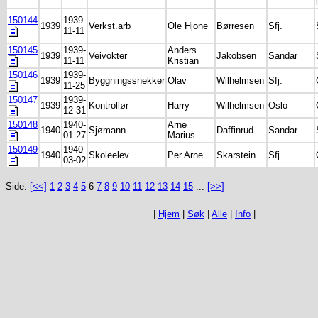
150144
1939-
1939
Verkst.arb
Ole Hjone
Børresen
Sfj.
11-11
150145
1939-
Anders
1939
Veivokter
Jakobsen
Sandar
11-11
Kristian
150146
1939-
1939
Byggningssnekker
Olav
Wilhelmsen
Sfj.
11-25
150147
1939-
1939
Kontrollør
Harry
Wilhelmsen
Oslo
12-31
150148
1940-
Arne
1940
Sjømann
Daffinrud
Sandar
01-27
Marius
150149
1940-
1940
Skoleelev
Per Arne
Skarstein
Sfj.
03-02
Side:
[<<]
1
2
3
4
5
6
7
8
9
10
11
12
13
14
15
...
[>>]
|
Hjem
|
Søk
|
Alle
|
Info
|