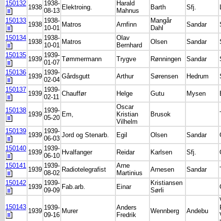
150132
1938-
Harald
1938
Elektroing.
Barth
Sfj.
08-13
Mahnus
150133
1938-
Mangår
1938
Matros
Arnfinn
Sandar
10-01
Dahl
150134
1938-
Olav
1938
Matros
Olsen
Sandar
10-01
Bernhard
150135
1939-
1939
Tømmermann
Trygve
Rønningen
Sandar
01-07
150136
1939-
1939
Gårdsgutt
Arthur
Sørensen
Hedrum
02-04
150137
1939-
1939
Chauffør
Helge
Gutu
Mysen
02-11
Oscar
150138
1939-
1939
Em,
Kristian
Brusok
05-20
Vilhelm
150139
1939-
1939
Jord og Stenarb.
Egil
Olsen
Sandar
06-03
150140
1939-
1939
Hvalfanger
Reidar
Karlsen
Sfj.
06-10
150141
1939-
Arne
1939
Radiotelegrafist
Arnesen
Sandar
08-02
Martinius
150142
1939-
Kristiansen
1939
Fab.arb.
Einar
09-09
Sørli
150143
1939-
Anders
1939
Murer
Wennberg
Andebu
09-16
Fredrik