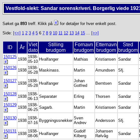
Vestfold-slekt: Sandar sorenskriveri. Borgerlig viede 192
Søket ga
893
treff. Klikk på
for detaljer for hver enkelt post.
Side:
[<<]
1
2
3
4
5
6
7
8
9
10
11
12
13
14
15
...
[>>]
Viet
Stilling
Fornavn
Etternavn
Sted
ID
År
dato
brudgom
brudgom
brudgom
brudgom
150125
1938-
1938
Hvalfanger
Mathias
Kristiansen
Sandar
05-10
150126
1938-
1938
Maskinass.
Martin
Amundsen
Sfj.
05-28
150127
1938-
Johan
1938
Hvalfanger
Berntsen
Sandar
05-28
Gotfred
150128
1938-
1938
Separatør
Erling
Thorsen
Sandar
06-13
150129
1938-
1938
Sagarb.
Martin
Kristiansen
Sandar
06-25
150130
1938-
Sven
1938
Byggningssnekker
Andersson
Sfj.
07-16
Andrev
150131
1938-
Gudolf
Johansen
1938
Hvalfanger
Sandar
08-06
Kilberg
Rølvåg