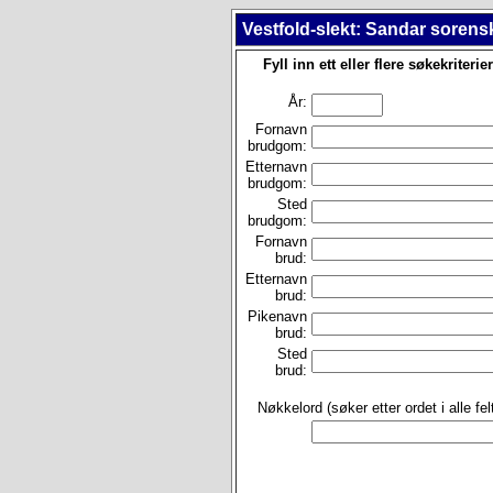
Vestfold-slekt: Sandar sorensk
Fyll inn ett eller flere søkekriterier
År:
Fornavn
brudgom:
Etternavn
brudgom:
Sted
brudgom:
Fornavn
brud:
Etternavn
brud:
Pikenavn
brud:
Sted
brud:
Nøkkelord (søker etter ordet i alle felt