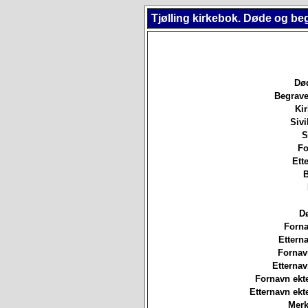
Tjølling kirkebok. Døde og be
Død
Begrave
Ki
Sivi
S
Fo
Ett
B
D
Forna
Etterna
Fornav
Etterna
Fornavn ekt
Etternavn ek
Merk