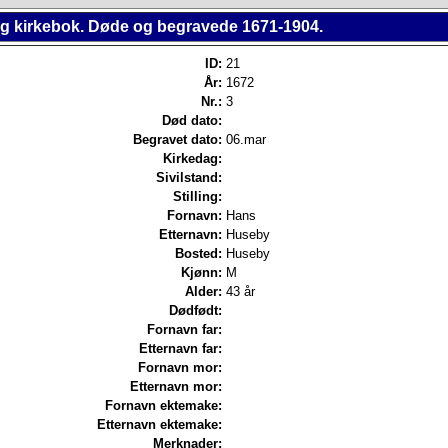
ing kirkebok. Døde og begravede 1671-1904.
ID:
21
År:
1672
Nr.:
3
Død dato:
Begravet dato:
06.mar
Kirkedag:
Sivilstand:
Stilling:
Fornavn:
Hans
Etternavn:
Huseby
Bosted:
Huseby
Kjønn:
M
Alder:
43 år
Dødfødt:
Fornavn far:
Etternavn far:
Fornavn mor:
Etternavn mor:
Fornavn ektemake:
Etternavn ektemake:
Merknader: