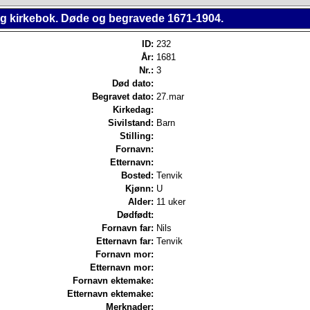
ing kirkebok. Døde og begravede 1671-1904.
ID:
232
År:
1681
Nr.:
3
Død dato:
Begravet dato:
27.mar
Kirkedag:
Sivilstand:
Barn
Stilling:
Fornavn:
Etternavn:
Bosted:
Tenvik
Kjønn:
U
Alder:
11 uker
Dødfødt:
Fornavn far:
Nils
Etternavn far:
Tenvik
Fornavn mor:
Etternavn mor:
Fornavn ektemake:
Etternavn ektemake:
Merknader: