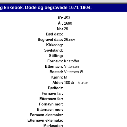
ing kirkebok. Døde og begravede 1671-1904.
ID:
453
År:
1690
Nr.:
29
Død dato:
Begravet dato:
26.nov
Kirkedag:
Sivilstand:
Stilling:
Fornavn:
Kristoffer
Etternavn:
Vittersen
Bosted:
Vittersen Ø.
Kjønn:
M
Alder:
100 år - 5 uker
Dødfødt:
Fornavn far:
Etternavn far:
Fornavn mor:
Etternavn mor:
Fornavn ektemake:
Etternavn ektemake:
Merknader: