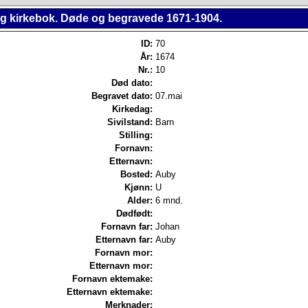
ing kirkebok. Døde og begravede 1671-1904.
ID:
70
År:
1674
Nr.:
10
Død dato:
Begravet dato:
07.mai
Kirkedag:
Sivilstand:
Barn
Stilling:
Fornavn:
Etternavn:
Bosted:
Auby
Kjønn:
U
Alder:
6 mnd.
Dødfødt:
Fornavn far:
Johan
Etternavn far:
Auby
Fornavn mor:
Etternavn mor:
Fornavn ektemake:
Etternavn ektemake:
Merknader: