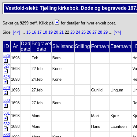
Vestfold-slekt: Tjølling kirkebok. Døde og begravede 167
Søket ga
9299
treff. Klikk på
for detaljer for hver enkelt post.
Side:
[<<]
...
15
16
17
18
19
20
21
22
23
24
25
26
27
28
29
...
[>>]
Død
Begravet
ID
År
Sivilstand
Stilling
Fornavn
Etternavn
dato
dato
526
1693
Feb.
Barn
Ho
527
1693
22.feb
Kone
Va
528
1693
24.feb
Kone
Re
529
1693
27.feb
Gunild
Lingum
Li
530
1693
27.feb
Barn
Ra
531
1693
Mars.
Mari
Kjær
Kj
532
1693
Mars.
Hans
Lauritsen
Vi
533