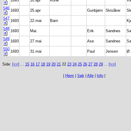
1693
10.apr
Kone
Vi
546
1693
25.apr
Gunbjørn
Skisåker
Sk
547
1693
22.mai
Barn
Kj
548
1693
Mai.
Erik
Sandnes
Sa
549
1693
27.mai
Ase
Sandnes
Sa
550
1693
31.mai
Paul
Jensen
Ø.
Side:
[<<]
...
15
16
17
18
19
20
21
22
23
24
25
26
27
28
29
...
[>>]
|
Hjem
|
Søk
|
Alle
|
Info
|