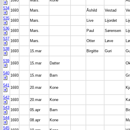
1693
Mars.
Kone
Au
534
1693
Mars.
Åshild
Vestad
Ve
535
1693
Mars.
Live
Lijordet
Li
536
1693
Mars.
Paul
Sørensen
Li
537
1693
Mars.
Otter
Løve
Lø
538
1693
15.mar
Birgitte
Guri
Gu
539
1693
15.mar
Datter
Ok
540
1693
15.mar
Barn
Gr
541
1693
20.mar
Kone
Kj
542
1693
20.mar
Kone
Ka
543
1693
05.apr
Barn
Bi
544
1693
08.apr
Kone
M
545