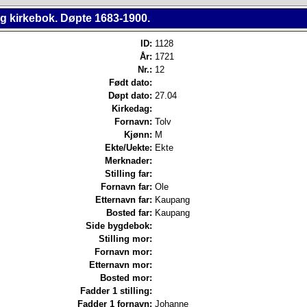
ng kirkebok. Døpte 1683-1900.
ID:
1128
År:
1721
Nr.:
12
Født dato:
Døpt dato:
27.04
Kirkedag:
Fornavn:
Tolv
Kjønn:
M
Ekte/Uekte:
Ekte
Merknader:
Stilling far:
Fornavn far:
Ole
Etternavn far:
Kaupang
Bosted far:
Kaupang
Side bygdebok:
Stilling mor:
Fornavn mor:
Etternavn mor:
Bosted mor:
Fadder 1 stilling:
Fadder 1 fornavn:
Johanne