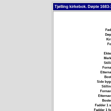
Tjølling kirkebok. Døpte 1683-
Fød
Døp
Ki
Fo
Ekte
Merk
Still
Forna
Etterna
Bost
Side byg
Stilli
Fornav
Etterna
Boste
Fadder 1 st
Fadder 1 f