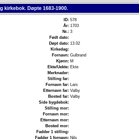
ng kirkebok. Døpte 1683-1900.
ID:
578
År:
1703
Nr.:
3
Født dato:
Døpt dato:
13.02
Kirkedag:
Fornavn:
Gulbrand
Kjønn:
M
Ekte/Uekte:
Ekte
Merknader:
Stilling far:
Fornavn far:
Lars
Etternavn far:
Valby
Bosted far:
Valby
Side bygdebok:
Stilling mor:
Fornavn mor:
Etternavn mor:
Bosted mor:
Fadder 1 stilling:
Fadder 1 fornavn:
Nils