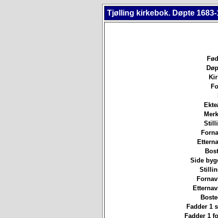
Tjølling kirkebok. Døpte 1683-
Fød
Døp
Ki
Fo
Ekte
Merk
Still
Forna
Etterna
Bost
Side byg
Stilli
Fornav
Etterna
Boste
Fadder 1 st
Fadder 1 f