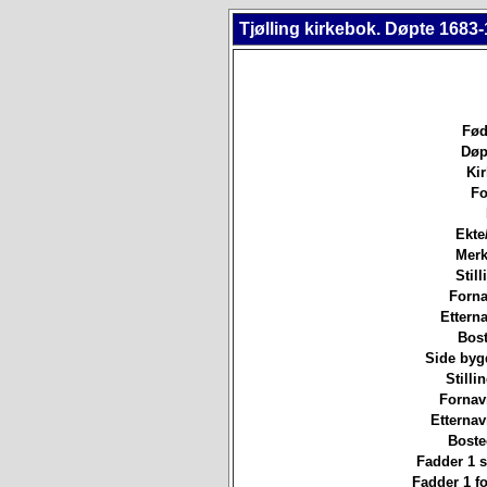
Tjølling kirkebok. Døpte 1683-
Fød
Døp
Ki
Fo
Ekte
Merk
Still
Forna
Etterna
Bost
Side byg
Stilli
Fornav
Etterna
Boste
Fadder 1 st
Fadder 1 f