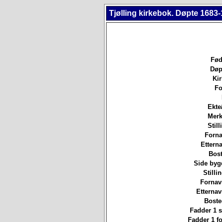
Tjølling kirkebok. Døpte 1683-
Fød
Døp
Ki
Fo
Ekte
Merk
Still
Forna
Etterna
Bost
Side byg
Stilli
Fornav
Etterna
Boste
Fadder 1 st
Fadder 1 f